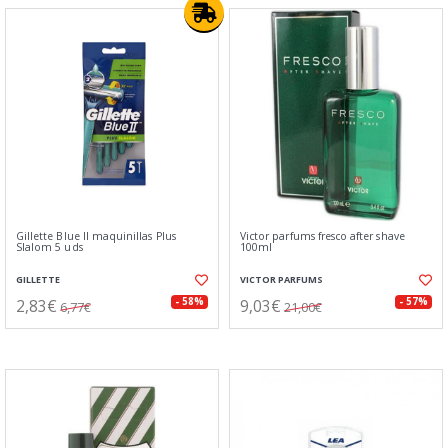
Gillette Blue II maquinillas Plus
Victor parfums fresco after shave
Slalom 5 uds
100ml
GILLETTE
VICTOR PARFUMS
2,83€
9,03€
- 58%
- 57%
6,77€
21,00€