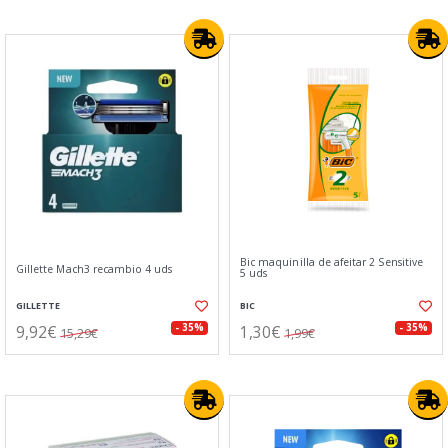
Bic maquinilla de afeitar 2 Sensitive
Gillette Mach3 recambio 4 uds
5 uds
GILLETTE
BIC
9,92€
1,30€
- 35%
- 35%
15,29€
1,99€