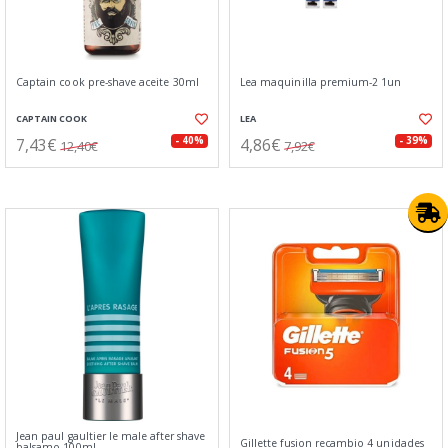
Captain cook pre-shave aceite 30ml
Lea maquinilla premium-2 1un
CAPTAIN COOK
LEA
7,43€
4,86€
- 40%
- 39%
12,40€
7,92€
Jean paul gaultier le male after shave
Gillette fusion recambio 4 unidades
balsamo 100ml