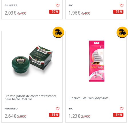
GILLETTE
BIC
2,03€
1,96€
- 57%
- 56%
4,70€
4,40€
Proraso Jabón de afeitar refrescante
Bic cuchillas Twin lady 5uds.
para barba 150 ml
PRORASO
BIC
2,64€
1,23€
- 55%
- 54%
5,90€
2,70€