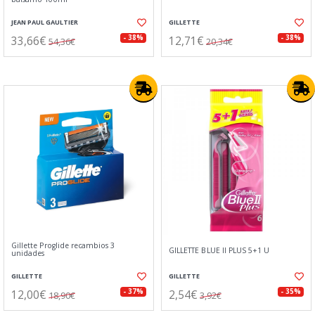
JEAN PAUL GAULTIER
GILLETTE
33,66€
12,71€
- 38%
- 38%
54,36€
20,34€
Gillette Proglide recambios 3
GILLETTE BLUE II PLUS 5+1 U
unidades
GILLETTE
GILLETTE
12,00€
2,54€
- 37%
- 35%
18,90€
3,92€