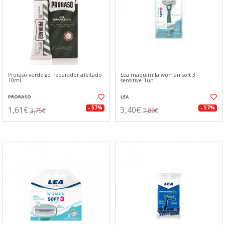
Proraso verde gel reparador afeitado
Lea maquinilla woman soft 3
10ml
sensitive 1un
PRORASO
LEA
1,61€
3,40€
- 57%
- 57%
3,75€
7,89€