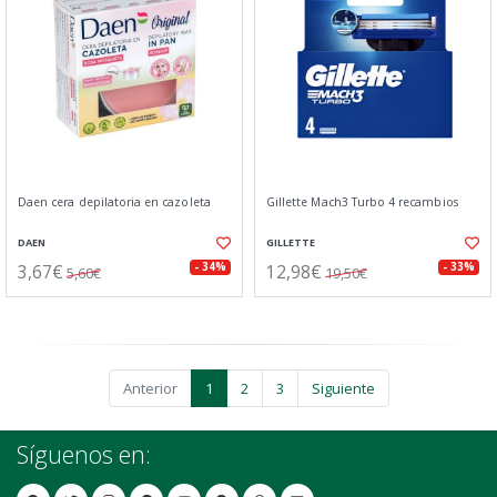
Daen cera depilatoria en cazoleta
Gillette Mach3 Turbo 4 recambios
DAEN
GILLETTE
3,67€
12,98€
- 34%
- 33%
5,60€
19,50€
Anterior
1
2
3
Siguiente
Síguenos en: