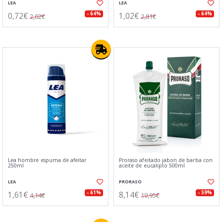
LEA
LEA
0,72€
1,02€
- 64%
- 64%
2,02€
2,81€
Lea hombre espuma de afeitar
Proraso afeitado jabon de barba con
250ml
aceite de eucalipto 500ml
LEA
PRORASO
1,61€
8,14€
- 61%
- 59%
4,14€
19,95€