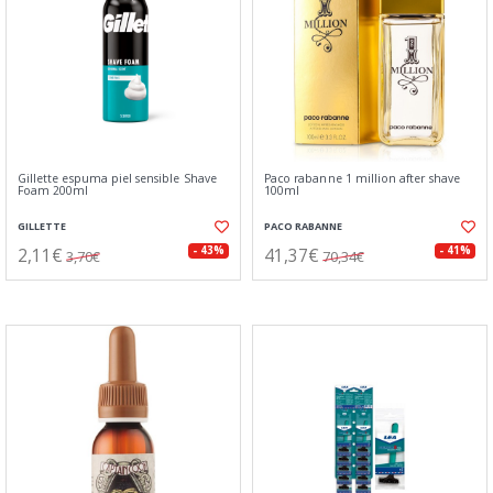
Gillette espuma piel sensible Shave
Paco rabanne 1 million after shave
Foam 200ml
100ml
GILLETTE
PACO RABANNE
2,11€
41,37€
- 43%
- 41%
3,70€
70,34€