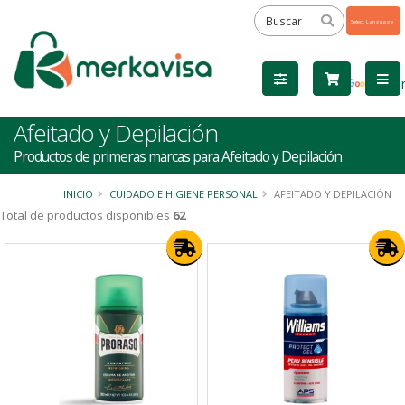
Powered
by
Tra
Afeitado y Depilación
Productos de primeras marcas para Afeitado y Depilación
INICIO
CUIDADO E HIGIENE PERSONAL
AFEITADO Y DEPILACIÓN
Total de productos disponibles
62