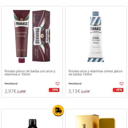
Proraso jabon de barba con aloe y
Proraso aloe y vitamina crema jabon
vitamina-e 150ml
de barba 150ml
PRORASO
PRORASO
2,97€
3,13€
- 49%
- 48%
5,88€
6,00€