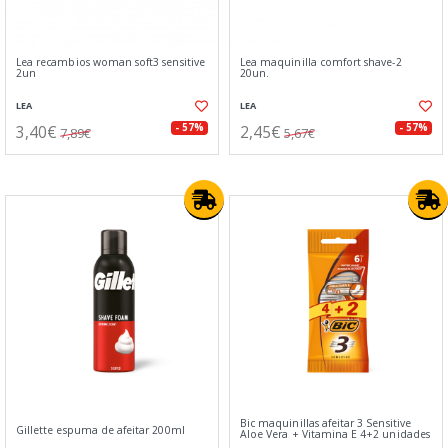
Lea recambios woman soft3 sensitive
Lea maquinilla comfort shave-2
2un
20un.
LEA
LEA
3,40€
2,45€
- 57%
- 57%
7,89€
5,67€
Bic maquinillas afeitar 3 Sensitive
Gillette espuma de afeitar 200ml
Aloe Vera + Vitamina E 4+2 unidades