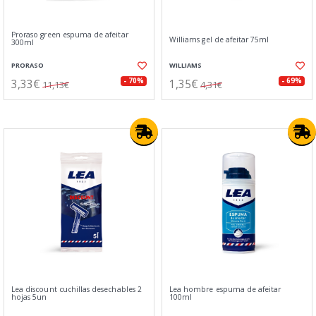
Proraso green espuma de afeitar
Williams gel de afeitar 75ml
300ml
PRORASO
WILLIAMS
3,33€
1,35€
- 70%
- 69%
11,13€
4,31€
Lea discount cuchillas desechables 2
Lea hombre espuma de afeitar
hojas 5un
100ml