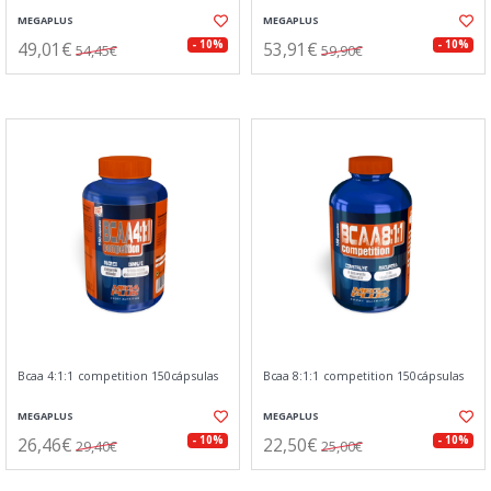
MEGAPLUS
MEGAPLUS
49,01€
53,91€
- 10%
- 10%
54,45€
59,90€
Bcaa 4:1:1 competition 150cápsulas
Bcaa 8:1:1 competition 150cápsulas
MEGAPLUS
MEGAPLUS
26,46€
22,50€
- 10%
- 10%
29,40€
25,00€