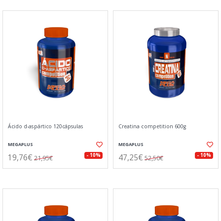
Ácido d-aspártico 120cápsulas
Creatina competition 600g
MEGAPLUS
MEGAPLUS
19,76€
47,25€
- 10%
- 10%
21,95€
52,50€