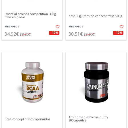
Essential aminos competition 300g
bcaa + glutamina concept fresa 500g
fresa en polvo
MEGAPLUS
MEGAPLUS
34,92€
30,51€
- 10%
- 10%
38,80€
33,90€
Aminomap extreme purity
Bcaa concept 150comprimidos
200cápsulas