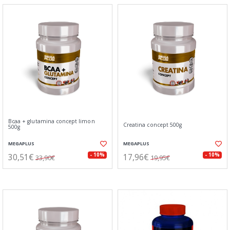
Bcaa + glutamina concept limon
Creatina concept 500g
500g
MEGAPLUS
MEGAPLUS
30,51€
17,96€
- 10%
- 10%
33,90€
19,95€