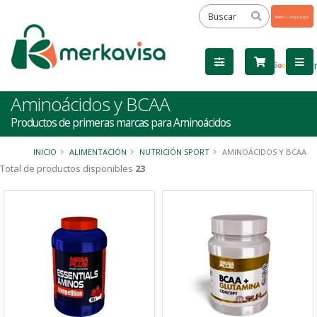
Powered
by
Tra
Aminoácidos y BCAA
Productos de primeras marcas para Aminoácidos
INICIO
ALIMENTACIÓN
NUTRICIÓN SPORT
AMINOÁCIDOS Y BCAA
Total de productos disponibles
23