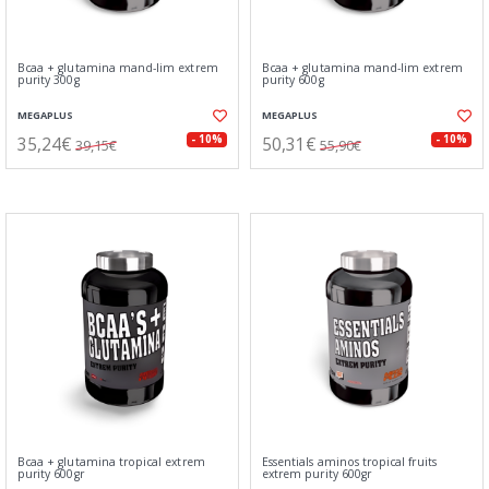
Bcaa + glutamina mand-lim extrem
Bcaa + glutamina mand-lim extrem
purity 300g
purity 600g
MEGAPLUS
MEGAPLUS
35,24€
50,31€
- 10%
- 10%
39,15€
55,90€
Bcaa + glutamina tropical extrem
Essentials aminos tropical fruits
purity 600gr
extrem purity 600gr