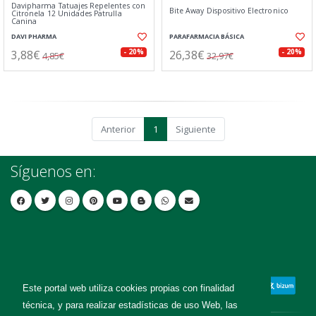
Davipharma Tatuajes Repelentes con
Bite Away Dispositivo Electronico
Citronela 12 Unidades Patrulla
Canina
DAVI PHARMA
PARAFARMACIA BÁSICA
3,88€
26,38€
- 20%
- 20%
4,85€
32,97€
Anterior
1
Siguiente
Síguenos en:
Este portal web utiliza cookies propias con finalidad
técnica, y para realizar estadísticas de uso Web, las