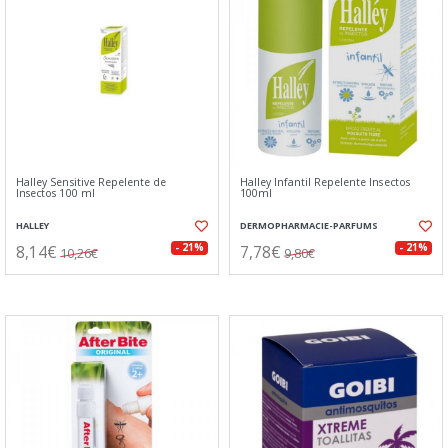
Halley Sensitive Repelente de
Halley Infantil Repelente Insectos
Insectos 100 ml
100ml
HALLEY
DERMOPHARMACIE-PARFUMS
8,14€
7,78€
- 21%
- 21%
10,26€
9,80€