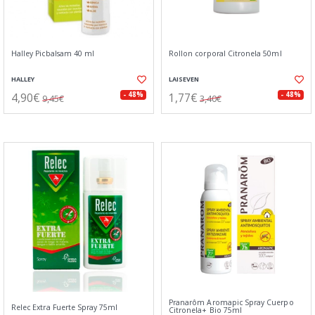
Halley Picbalsam 40 ml
Rollon corporal Citronela 50ml
HALLEY
LAISEVEN
4,90€
1,77€
- 48%
- 48%
9,45€
3,40€
Pranarôm Aromapic Spray Cuerpo
Relec Extra Fuerte Spray 75ml
Citronela+ Bio 75ml