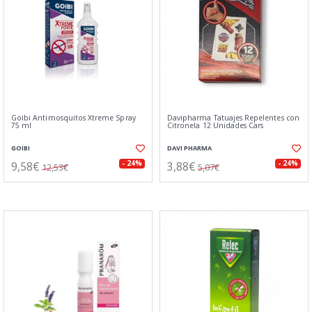
Goibi Antimosquitos Xtreme Spray
Davipharma Tatuajes Repelentes con
75 ml
Citronela 12 Unidades Cars
GOIBI
DAVI PHARMA
9,58€
3,88€
- 24%
- 24%
12,53€
5,07€