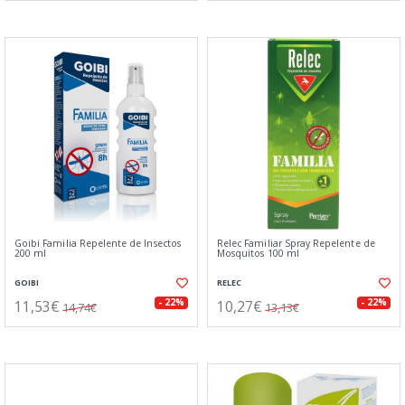
Goibi Familia Repelente de Insectos
Relec Familiar Spray Repelente de
200 ml
Mosquitos 100 ml
GOIBI
RELEC
11,53€
10,27€
- 22%
- 22%
14,74€
13,13€