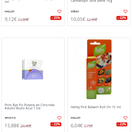
Calmatopic Stick Barra 14 g
ml
HALLEY
VIÑAS
9,12€
10,05€
- 23%
- 22%
11,84€
12,96€
Prim Bye Pic Pulsera de Citronela
Halley Pick Balsam Roll On 12 ml
Adulto Nudo Azul 1 Ud
APIVITA
HALLEY
15,88€
6,04€
- 22%
- 22%
20,46€
7,73€