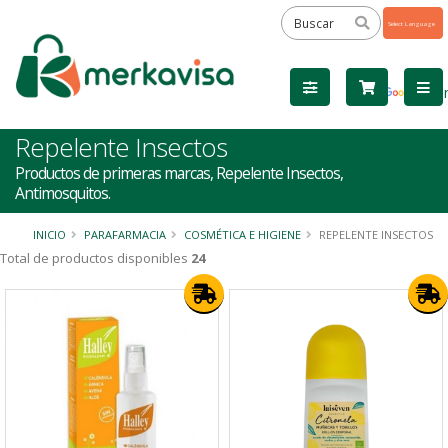
Powered
by
Tra
Repelente Insectos
Productos de primeras marcas, Repelente Insectos,
Antimosquitos.
INICIO
PARAFARMACIA
COSMÉTICA E HIGIENE
REPELENTE INSECTOS
Total de productos disponibles
24