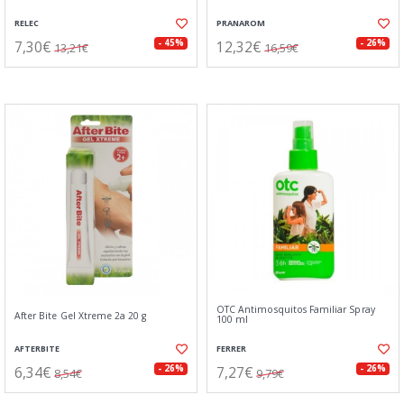
RELEC
PRANAROM
7,30€
12,32€
- 45%
- 26%
13,21€
16,59€
OTC Antimosquitos Familiar Spray
After Bite Gel Xtreme 2a 20 g
100 ml
AFTERBITE
FERRER
6,34€
7,27€
- 26%
- 26%
8,54€
9,79€