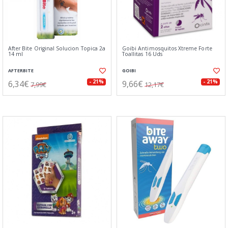
After Bite Original Solucion Topica 2a
Goibi Antimosquitos Xtreme Forte
14 ml
Toallitas 16 Uds
AFTERBITE
GOIBI
6,34€
9,66€
- 21%
- 21%
7,99€
12,17€