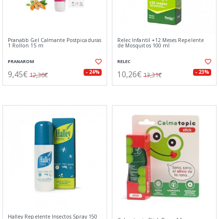
Pranabb Gel Calmante Postpicaduras
Relec Infantil +12 Meses Repelente
1 Rollon 15 m
de Mosquitos 100 ml
PRANAROM
RELEC
9,45€
10,26€
- 24%
- 23%
12,36€
13,31€
Halley Repelente Insectos Spray 150