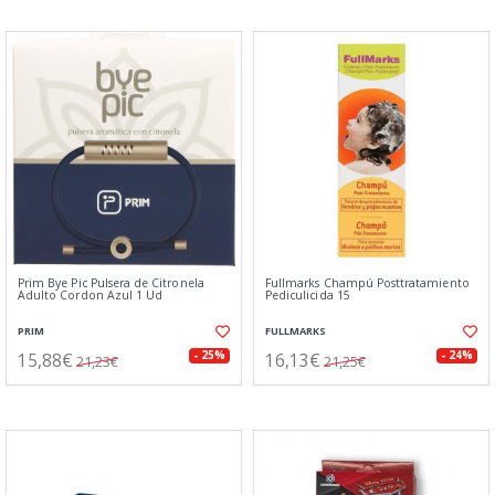
Prim Bye Pic Pulsera de Citronela
Fullmarks Champú Posttratamiento
Adulto Cordon Azul 1 Ud
Pediculicida 15
PRIM
FULLMARKS
15,88€
16,13€
- 25%
- 24%
21,23€
21,25€