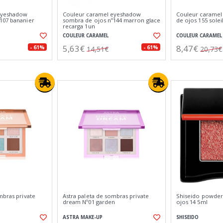
eyeshadow
Couleur caramel eyeshadow
Couleur caramel
107 bananier
sombra de ojos nº144 marron glace
de ojos 155 soleil
recarga 1un
COULEUR CARAMEL
COULEUR CARAMEL
5,63€
8,47€
- 61%
- 61%
14,51€
20,73€
mbras private
Astra paleta de sombras private
Shiseido powder
dream Nº01 garden
ojos 14 5ml
ASTRA MAKE-UP
SHISEIDO