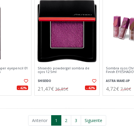
aper eyepencil 01
Shiseido powdergel sombra de
Sombra ojos Ch
n
ojos 12 5ml
Finish EYESHADO
SHISEIDO
ASTRA MAKE-UP
21,47€
4,72€
- 42%
- 42%
36,85€
7,90€
Anterior
1
2
3
Siguiente