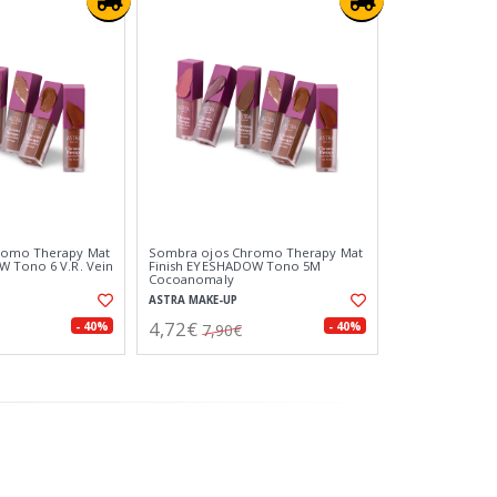
romo Therapy Mat
Sombra ojos Chromo Therapy Mat
W Tono 6 V.R. Vein
Finish EYESHADOW Tono 5M
Cocoanomaly
ASTRA MAKE-UP
4,72€
- 40%
- 40%
7,90€