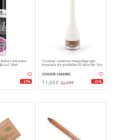
e lashes mascara
Couleur caramel maquillaje gel
&curl 10ml
mascara de pestañas 61 blonde 1un
COULEUR CARAMEL
11,66€
- 67%
- 61%
30,06€