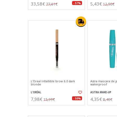
33,58€
5,43€
- 57%
77,61€
12,50€
L'Oreal Infaillible brow 6.0 dark
Astra mascara de 
blonde
waterproof
L'ORÉAL
ASTRA MAKE-UP
7,98€
4,35€
- 50%
15,99€
8,40€