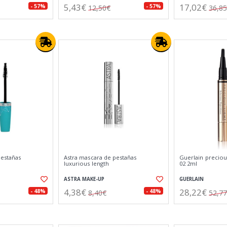
5,43€
17,02€
- 57%
- 57%
12,50€
36,8
pestañas
Astra mascara de pestañas
Guerlain preciou
luxurious length
02 2ml
ASTRA MAKE-UP
GUERLAIN
4,38€
28,22€
- 48%
- 48%
8,40€
52,7