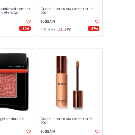
 sunkissed sombra
Guerlain terracota corrector 4n
 d'ete 2.5gr
30ml
GUERLAIN
18,55€
- 59%
- 57%
43,47€
gel sombra de
Guerlain terracota corrector 5n
30ml
GUERLAIN