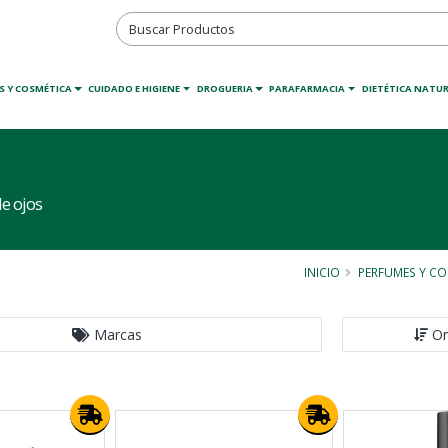
S Y COSMÉTICA
CUIDADO E HIGIENE
DROGUERIA
PARAFARMACIA
DIETÉTICA NATU
e ojos
INICIO
PERFUMES Y CO
Marcas
Or