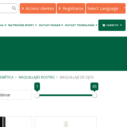
Acceso clientes
Registrarse
Powered by
Translate
RAL
NUTRICIÓN SPORT
OUTLET HOGAR
OUTLET TECNOLOGÍA
CARRITO
SMÉTICA
MAQUILLAJES ROSTRO
MAQUILLAJE DE OJOS
1
45
denar