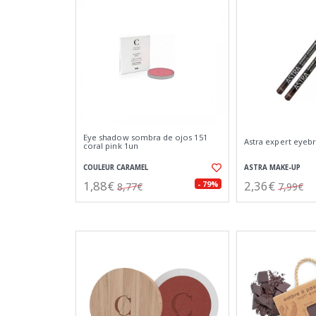
Eye shadow sombra de ojos 151
Astra expert eyeb
coral pink 1un
COULEUR CARAMEL
ASTRA MAKE-UP
1,88€
2,36€
- 79%
8,77€
7,99€