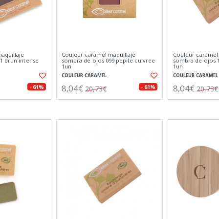
aquillaje
Couleur caramel maquillaje
Couleur caramel 
1 brun intense
sombra de ojos 099 pepite cuivree
sombra de ojos 
1un
1un
COULEUR CARAMEL
COULEUR CARAMEL
8,04€
8,04€
- 61%
- 61%
20,73€
20,73€