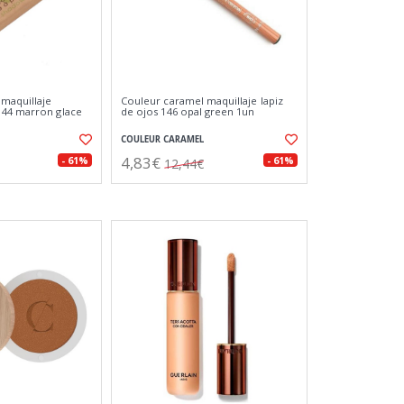
maquillaje
Couleur caramel maquillaje lapiz
144 marron glace
de ojos 146 opal green 1un
COULEUR CARAMEL
4,83€
- 61%
- 61%
12,44€