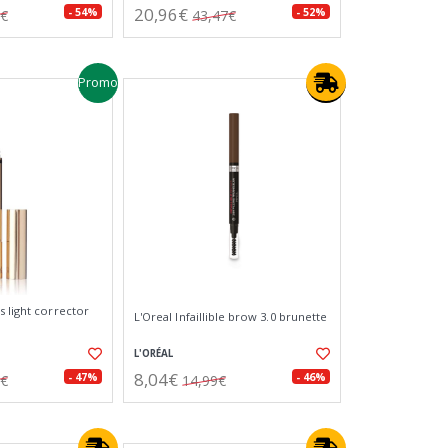
20,96€
- 54%
- 52%
5€
43,47€
Promo
s light corrector
L'Oreal Infaillible brow 3.0 brunette
L'ORÉAL
8,04€
- 47%
- 46%
7€
14,99€