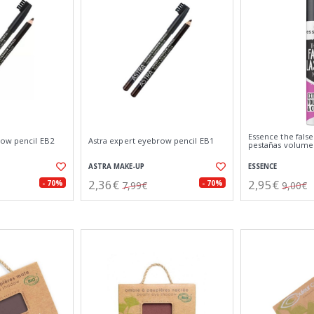
Essence the fals
row pencil EB2
Astra expert eyebrow pencil EB1
pestañas volume
ASTRA MAKE-UP
ESSENCE
2,36€
2,95€
- 70%
- 70%
7,99€
9,00€