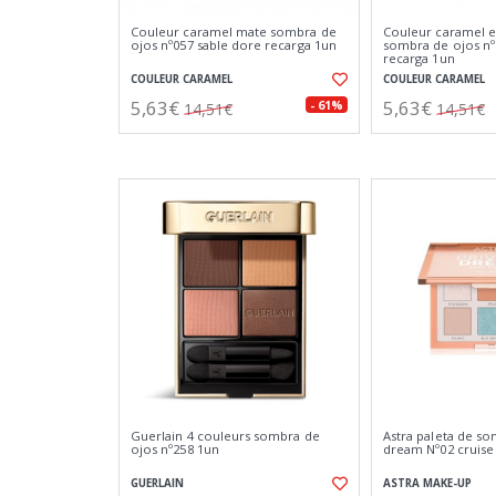
Couleur caramel mate sombra de
Couleur caramel 
ojos nº057 sable dore recarga 1un
sombra de ojos nº
recarga 1un
COULEUR CARAMEL
COULEUR CARAMEL
5,63€
5,63€
- 61%
14,51€
14,51€
Guerlain 4 couleurs sombra de
Astra paleta de so
ojos nº258 1un
dream Nº02 cruise
GUERLAIN
ASTRA MAKE-UP